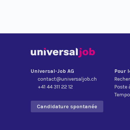
Universal-Job AG
Pour 
contact@universaljob.ch
Recher
+41 44 311 22 12
Poste 
Tempor
Candidature spontanée