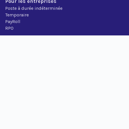
Pour les entreprises
Poste à durée indéterminée
Temporaire
PayRoll
RPO
A propos de nous
Carrière
Blog
© 2026 Copyright
Universal-Job AG
Mentions légales
/
Déclaration de confidentialité