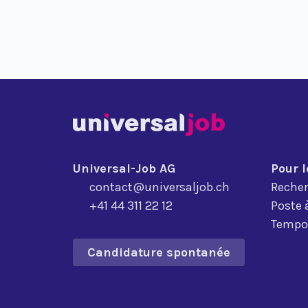
Universal-Job AG
Pour 
contact@universaljob.ch
Recher
+41 44 311 22 12
Poste 
Tempor
Candidature spontanée