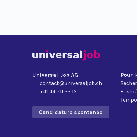
Universal-Job AG
Pour 
contact@universaljob.ch
Recher
+41 44 311 22 12
Poste 
Tempor
Candidature spontanée