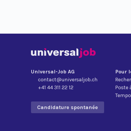
Universal-Job AG
Pour 
contact@universaljob.ch
Recher
+41 44 311 22 12
Poste 
Tempor
Candidature spontanée