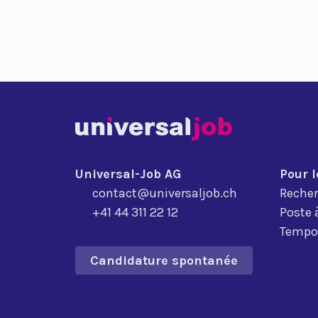
Universal-Job AG
Pour 
contact@universaljob.ch
Recher
+41 44 311 22 12
Poste 
Tempor
Candidature spontanée