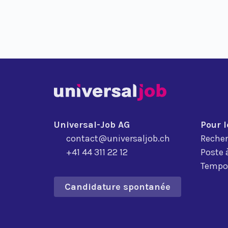
Universal-Job AG
Pour 
contact@universaljob.ch
Recher
+41 44 311 22 12
Poste 
Tempor
Candidature spontanée