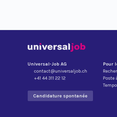
Universal-Job AG
Pour 
contact@universaljob.ch
Recher
+41 44 311 22 12
Poste 
Tempor
Candidature spontanée