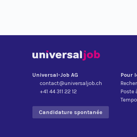
Universal-Job AG
Pour 
contact@universaljob.ch
Recher
+41 44 311 22 12
Poste 
Tempor
Candidature spontanée