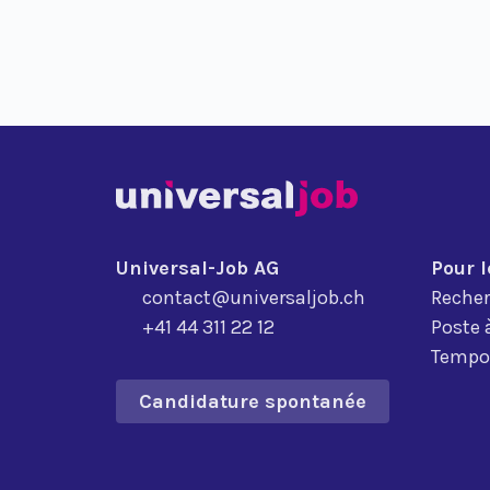
Universal-Job AG
Pour 
contact@universaljob.ch
Recher
+41 44 311 22 12
Poste 
Tempor
Candidature spontanée