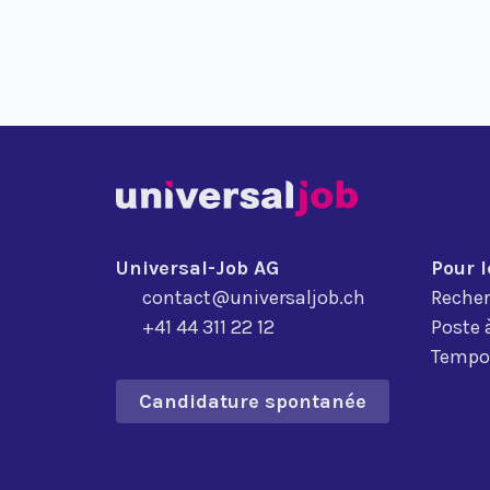
Universal-Job AG
Pour 
contact@universaljob.ch
Recher
+41 44 311 22 12
Poste 
Tempor
Candidature spontanée