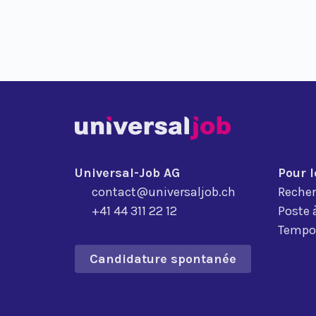
Universal-Job AG
Pour 
contact@universaljob.ch
Recher
+41 44 311 22 12
Poste 
Tempor
Candidature spontanée