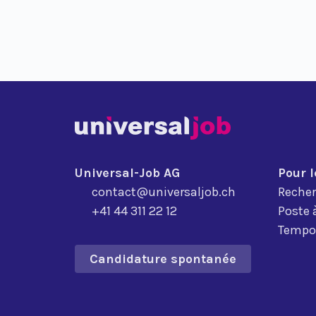
Universal-Job AG
Pour 
contact@universaljob.ch
Recher
+41 44 311 22 12
Poste 
Tempor
Candidature spontanée