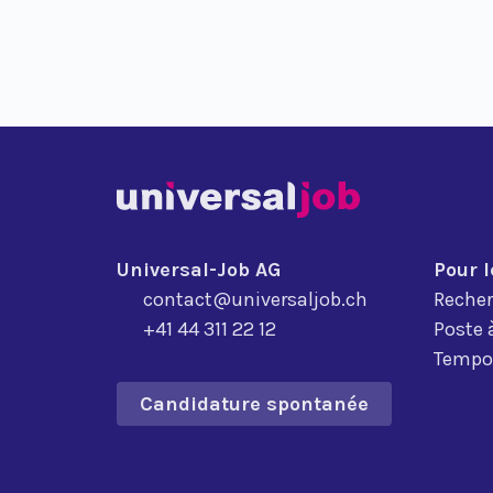
Universal-Job AG
Pour 
contact@universaljob.ch
Recher
+41 44 311 22 12
Poste 
Tempor
Candidature spontanée