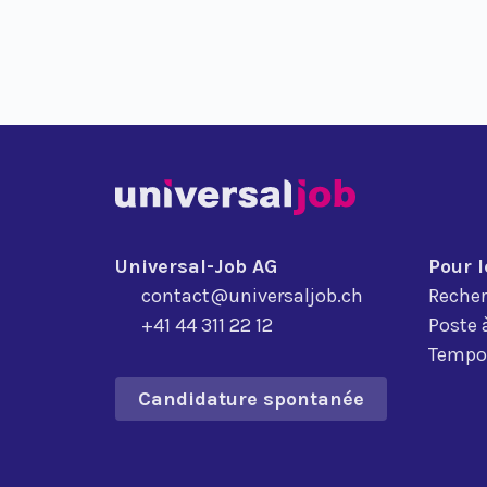
Universal-Job AG
Pour 
contact@universaljob.ch
Recher
+41 44 311 22 12
Poste 
Tempor
Candidature spontanée