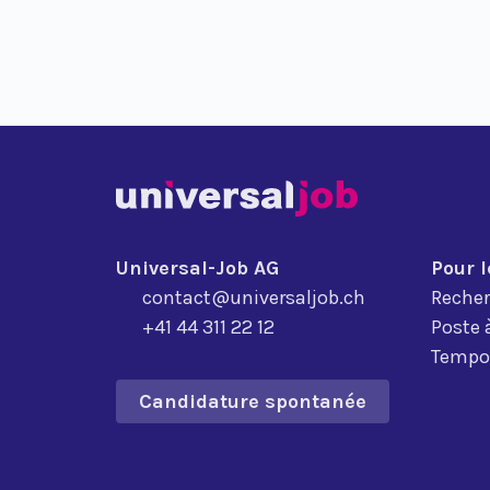
Universal-Job AG
Pour 
contact@universaljob.ch
Recher
+41 44 311 22 12
Poste 
Tempor
Candidature spontanée