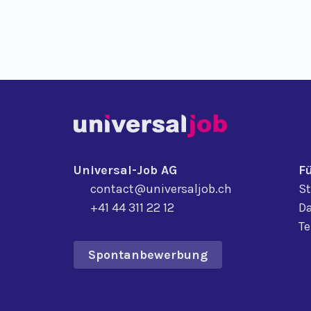
Universal-Job AG
F
contact@universaljob.ch
St
+41 44 311 22 12
Da
T
Spontanbewerbung