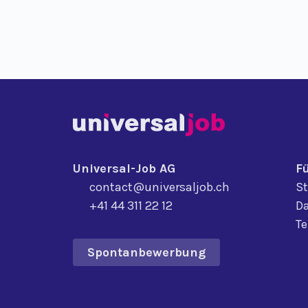
Universal-Job AG
F
contact@universaljob.ch
St
+41 44 311 22 12
Da
T
Spontanbewerbung