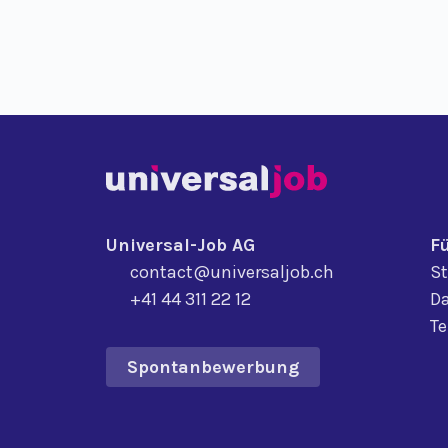
Universal-Job AG
F
contact@universaljob.ch
St
+41 44 311 22 12
Da
T
Spontanbewerbung