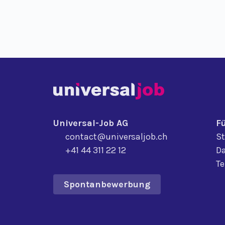
Universal-Job AG
F
contact@universaljob.ch
St
+41 44 311 22 12
Da
T
Spontanbewerbung