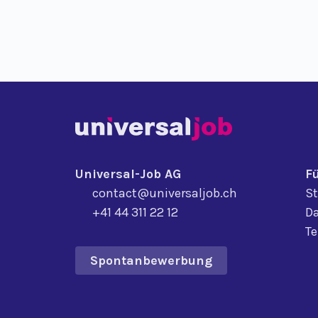
Universal-Job AG
F
contact@universaljob.ch
St
+41 44 311 22 12
Da
T
Spontanbewerbung