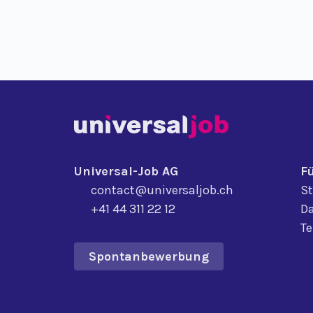
Universal-Job AG
F
contact@universaljob.ch
St
+41 44 311 22 12
Da
T
Spontanbewerbung