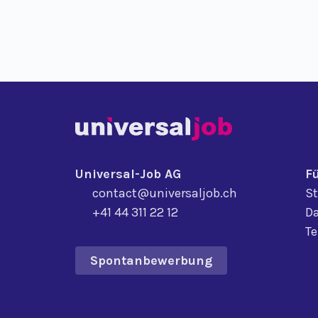
Universal-Job AG
F
contact@universaljob.ch
St
+41 44 311 22 12
Da
T
Spontanbewerbung