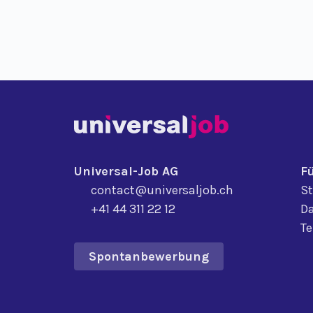
Universal-Job AG
F
contact@universaljob.ch
St
+41 44 311 22 12
Da
T
Spontanbewerbung