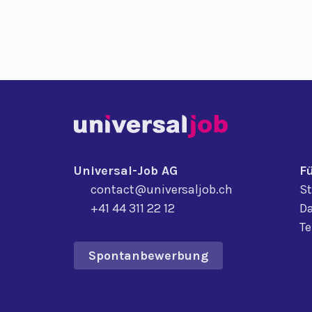
Universal-Job AG
F
contact@universaljob.ch
St
+41 44 311 22 12
Da
T
Spontanbewerbung