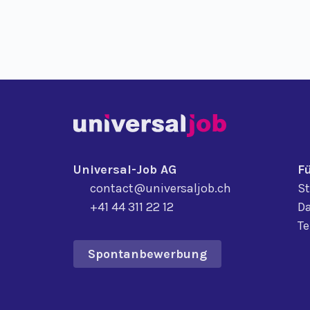
Universal-Job AG
F
contact@universaljob.ch
St
+41 44 311 22 12
Da
T
Spontanbewerbung