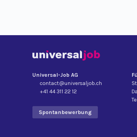
Universal-Job AG
F
contact@universaljob.ch
St
+41 44 311 22 12
Da
T
Spontanbewerbung