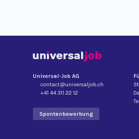
Universal-Job AG
F
contact@universaljob.ch
St
+41 44 311 22 12
Da
T
Spontanbewerbung