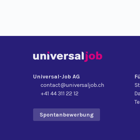
Universal-Job AG
F
contact@universaljob.ch
St
+41 44 311 22 12
Da
T
Spontanbewerbung