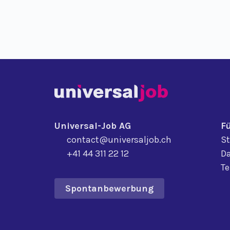
Universal-Job AG
F
contact@universaljob.ch
St
+41 44 311 22 12
Da
T
Spontanbewerbung