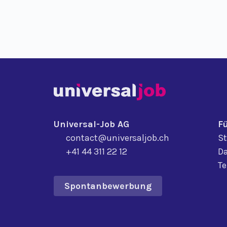
Universal-Job AG
F
contact@universaljob.ch
St
+41 44 311 22 12
Da
T
Spontanbewerbung