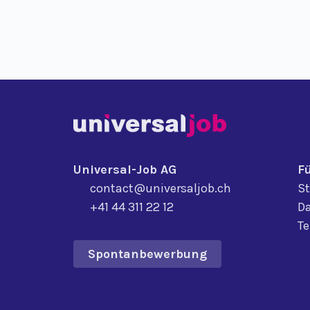
Universal-Job AG
F
contact@universaljob.ch
St
+41 44 311 22 12
Da
T
Spontanbewerbung