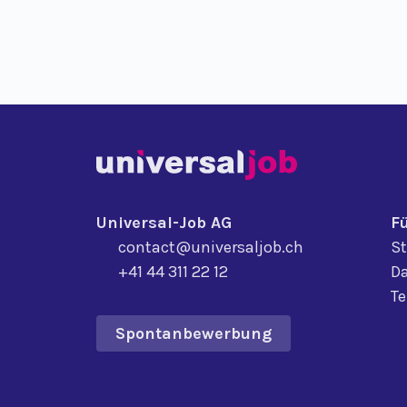
Universal-Job AG
F
contact@universaljob.ch
St
+41 44 311 22 12
Da
T
Spontanbewerbung