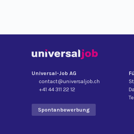
Universal-Job AG
F
contact@universaljob.ch
St
+41 44 311 22 12
Da
T
Spontanbewerbung