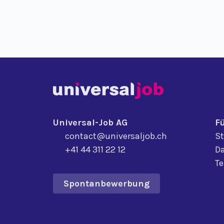
Universal-Job AG
F
contact@universaljob.ch
St
+41 44 311 22 12
Da
T
Spontanbewerbung