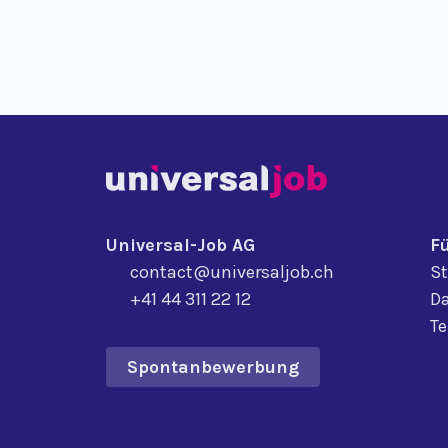
Universal-Job AG
F
contact@universaljob.ch
St
+41 44 311 22 12
Da
T
Spontanbewerbung