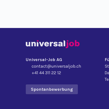
Universal-Job AG
F
contact@universaljob.ch
St
+41 44 311 22 12
Da
T
Spontanbewerbung