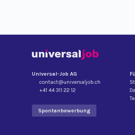
Universal-Job AG
F
contact@universaljob.ch
St
+41 44 311 22 12
Da
T
Spontanbewerbung