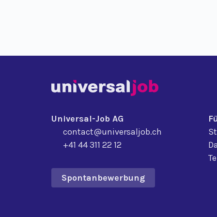
Universal-Job AG
F
contact@universaljob.ch
St
+41 44 311 22 12
Da
T
Spontanbewerbung