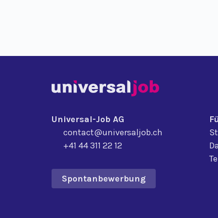
Universal-Job AG
F
contact@universaljob.ch
St
+41 44 311 22 12
Da
T
Spontanbewerbung