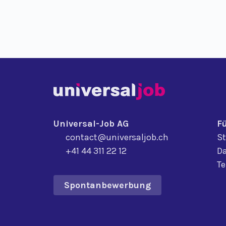
Universal-Job AG
F
contact@universaljob.ch
St
+41 44 311 22 12
Da
T
Spontanbewerbung